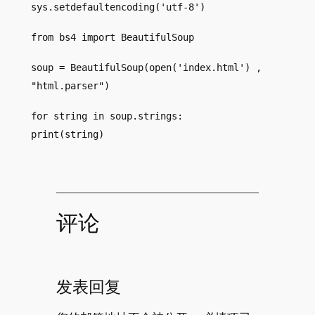
sys.setdefaultencoding('utf-8')
from bs4 import BeautifulSoup
soup = BeautifulSoup(open('index.html') ,
"html.parser")
for string in soup.strings:
print(string)
评论
发表回复