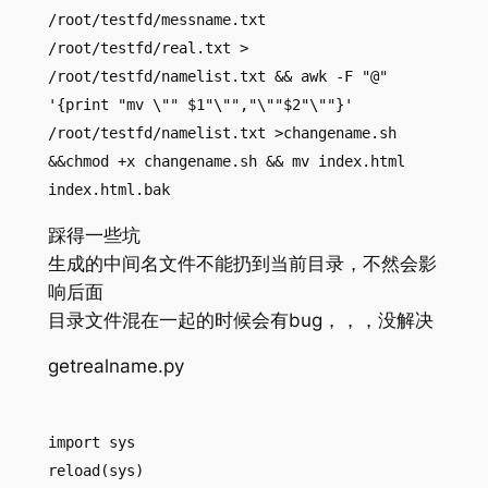
/root/testfd/messname.txt
/root/testfd/real.txt >
/root/testfd/namelist.txt && awk -F "@"
'{print "mv \"" $1"\"","\""$2"\""}'
/root/testfd/namelist.txt >changename.sh
&&chmod +x changename.sh && mv index.html
index.html.bak
踩得一些坑
生成的中间名文件不能扔到当前目录，不然会影
响后面
目录文件混在一起的时候会有bug，，，没解决
getrealname.py
import sys
reload(sys)