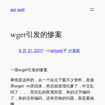
跳
we well
至
内
容
wget引发的惨案
9 月 21, 2017
—
whosb
于
计算机
由
一场wget引发的惨案
事情是这样的，从一个站点下载不少资料，直接
用wget -m弄回来，然后就发现坑爹了，中文乱
码了，，，而且乱的匪夷所思，有的汉字编码
了，有的没有编码，还有空格的问题，那是要疯
啊。。。