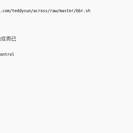
.com/teddysun/across/raw/master/bbr.sh
迫症而已
ontrol