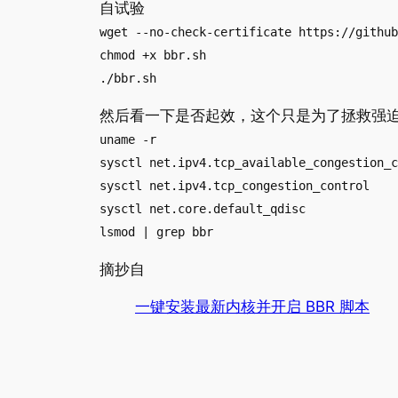
自试验
wget --no-check-certificate https://github
chmod +x bbr.sh
./bbr.sh
然后看一下是否起效，这个只是为了拯救强
uname -r
sysctl net.ipv4.tcp_available_congestion_c
sysctl net.ipv4.tcp_congestion_control
sysctl net.core.default_qdisc
lsmod | grep bbr
摘抄自
一键安装最新内核并开启 BBR 脚本