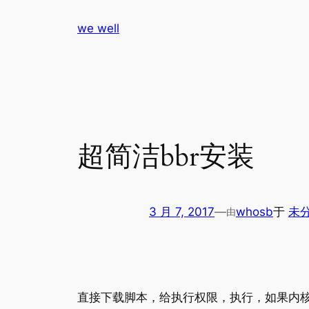
跳
we well
至
内
容
超简洁bbr安装
3 月 7, 2017
—
whosb
于
未
由
直接下载脚本，给执行权限，执行，如果内核不符合