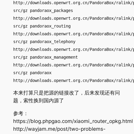
http://downloads.openwrt.org.cn/PandoraBox/ralink/
src/gz pandoraox_packages
http://downloads.openwrt.org.cn/PandoraBox/ralink/
src/gz pandoraox_routing
http://downloads.openwrt.org.cn/PandoraBox/ralink/
src/gz pandoraox_telephony
http://downloads.openwrt.org.cn/PandoraBox/ralink/
src/gz pandoraox_management
http://downloads.openwrt.org.cn/PandoraBox/ralink/
src/gz pandoraox
http://downloads.openwrt.org.cn/PandoraBox/ralink/
本来打算只是把源的链接改了，后来发现还有问
题，索性换到国内源了
参考：
https://blog.phpgao.com/xiaomi_router_opkg.html
http://wayjam.me/post/two-problems-