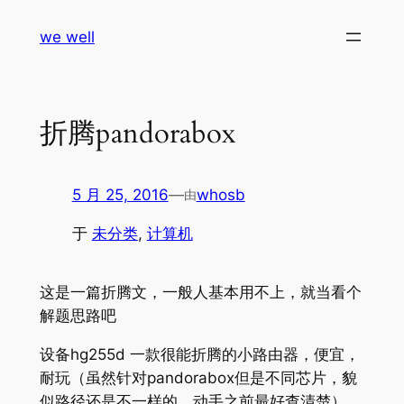
跳
we well
至
内
容
折腾pandorabox
5 月 25, 2016
—
whosb
由
于
未分类
, 
计算机
这是一篇折腾文，一般人基本用不上，就当看个
解题思路吧
设备hg255d 一款很能折腾的小路由器，便宜，
耐玩（虽然针对pandorabox但是不同芯片，貌
似路径还是不一样的，动手之前最好查清楚）