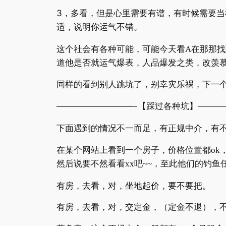
3
，多看，但是心里需要有谱，有时候需要当
适，说明你运气不错。
这个社会有各种可能，可能今天看
A
在那那找
道他是否就运气爆表，人品爆发之类，改羡
同样的看到别人跳坑了，别幸灾乐祸，下一
—————————-
【踩过各种坑】
———
下面遇到的情况不一而足，有正规中介，有
在某个网站上看到一个房子，价格位置都
ok
然后说要不然看看
xx
吧
~~
，至此他们的钓鱼
有房，去看，对，坐地起价，要不要把。
有房，去看，对，交定金，（定金不退），