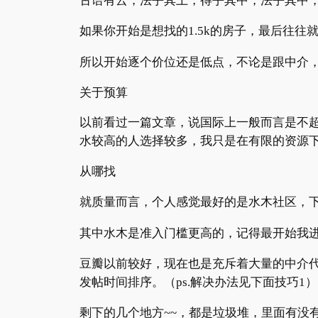
古语有云，法乎其上，得乎其中，法乎其中
如果你开始是想找的
1.5k
的房子，最后往往
所以开始逐个价位还是低点，不论是跟中介
关于预算
以前看过一篇文章，说国际上一般而言是不
水较高的人选择较多，我只是在有限的资源
从哪找
就质量而言，个人感觉最好的是水木社区，
其中水木是准入门槛更高的，记得最开始我
豆瓣以前较好，现在也是充斥着大量的中介
发帖时间排序。（
ps.
解决办法见下面技巧
1
）
剩下的几个地方
~~
，都是垃圾堆，里面有没