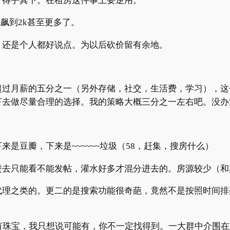
，得乎其下。在租房这件事上要逆用。
就飙到
2k
甚至更多了。
，还是个人都好说点。为以后砍价留有余地。
超过月薪的五分之一（另外存储，社交，生活费，学习），这
下去做尽量合理的选择。我的策略大概三分之一左右吧。没办
下来是豆瓣，下来是
~~~~~~
垃圾（
58
，赶集，搜房什么）
进去只能看不能发帖，灌水好多才混分进去的。房源较少（和
代理之类的。更二的是搜索功能很奇葩，竟然不是按照时间排
有珠宝，我只想说可能有，你不一定找得到。一大群中介围在