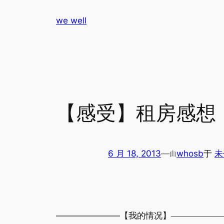
跳
we well
至
内
容
【感受】租房感想
6 月 18, 2013
—
whosb
于
未
由
————————
【我的情况】
——————