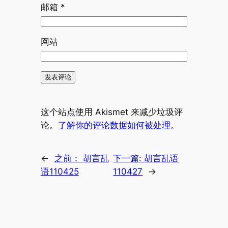
邮箱
*
网站
这个站点使用 Akismet 来减少垃圾评
论。
了解你的评论数据如何被处理
。
←
之前：
胡言乱
下一篇:
胡言乱语
语110425
110427
→