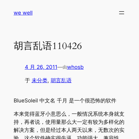
跳
we well
至
内
容
胡言乱语110426
4 月 26, 2011
—
whosb
由
于
未分类
, 
胡言乱语
BlueSoleil 中文名 千月 是一个很恐怖的软件
本来觉得蓝牙小意思么，一般情况系统本身就支
持，再者说，使用量那么大一定有较为多样化的
解决方案，但是经过本人两天以来，无数次的实
验，这个软件确实很牛逼，功能强大，兼容性