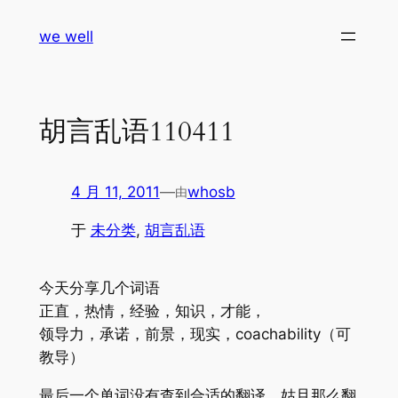
跳
we well
至
内
容
胡言乱语110411
4 月 11, 2011
—
whosb
由
于
未分类
, 
胡言乱语
今天分享几个词语
正直，热情，经验，知识，才能，
领导力，承诺，前景，现实，coachability（可
教导）
最后一个单词没有查到合适的翻译，姑且那么翻