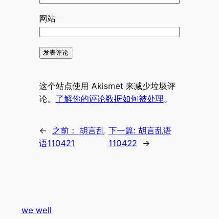
网站
这个站点使用 Akismet 来减少垃圾评
论。
了解你的评论数据如何被处理
。
←
之前：
胡言乱
下一篇:
胡言乱语
语110421
110422
→
we well