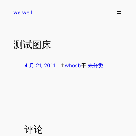
跳
we well
至
内
容
测试图床
4 月 21, 2011
—
whosb
于
未分类
由
评论