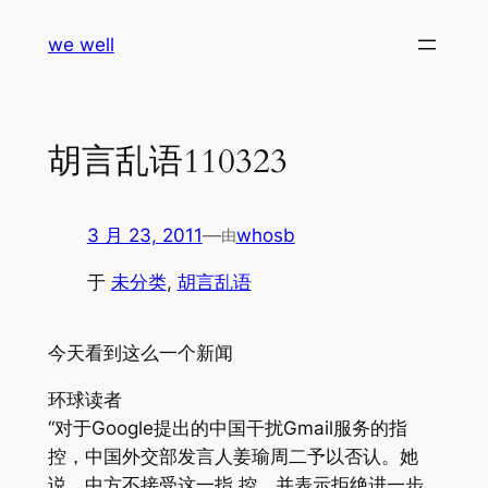
跳
we well
至
内
容
胡言乱语110323
3 月 23, 2011
—
whosb
由
于
未分类
, 
胡言乱语
今天看到这么一个新闻
环球读者
“对于Google提出的中国干扰Gmail服务的指
控，中国外交部发言人姜瑜周二予以否认。她
说，中方不接受这一指 控，并表示拒绝进一步