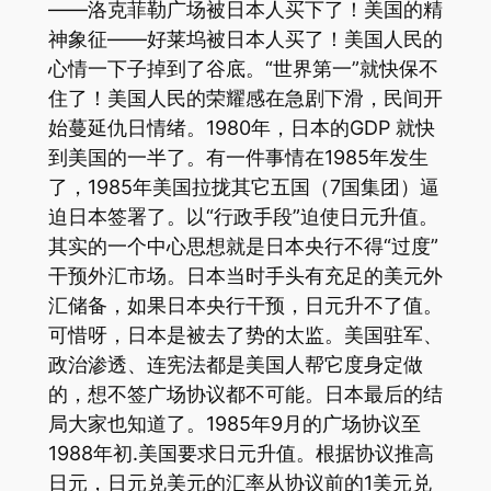
——洛克菲勒广场被日本人买下了！美国的精
神象征——好莱坞被日本人买了！美国人民的
心情一下子掉到了谷底。“世界第一”就快保不
住了！美国人民的荣耀感在急剧下滑，民间开
始蔓延仇日情绪。1980年，日本的GDP 就快
到美国的一半了。有一件事情在1985年发生
了，1985年美国拉拢其它五国（7国集团）逼
迫日本签署了。以“行政手段”迫使日元升值。
其实的一个中心思想就是日本央行不得“过度”
干预外汇市场。日本当时手头有充足的美元外
汇储备，如果日本央行干预，日元升不了值。
可惜呀，日本是被去了势的太监。美国驻军、
政治渗透、连宪法都是美国人帮它度身定做
的，想不签广场协议都不可能。日本最后的结
局大家也知道了。1985年9月的广场协议至
1988年初.美国要求日元升值。根据协议推高
日元，日元兑美元的汇率从协议前的1美元兑