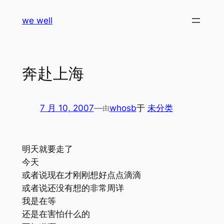
跳
we well
至
内
容
奔赴上海
7 月 10, 2007
—
whosb
于
未分类
由
明天就要走了
今天
或者说现在才刚刚想好点点滴滴
或者说还没有想的非常周详
我是在等
还是在害怕什么的