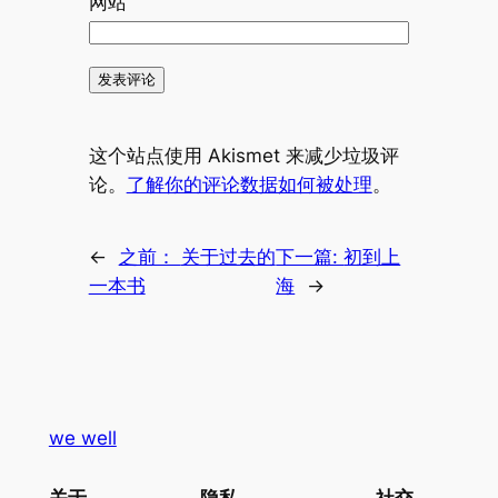
网站
这个站点使用 Akismet 来减少垃圾评
论。
了解你的评论数据如何被处理
。
←
之前：
关于过去的
下一篇:
初到上
一本书
海
→
we well
关于
隐私
社交