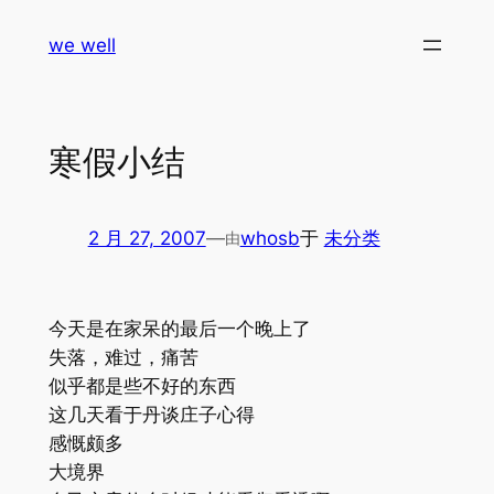
跳
we well
至
内
容
寒假小结
2 月 27, 2007
—
whosb
于
未分类
由
今天是在家呆的最后一个晚上了
失落，难过，痛苦
似乎都是些不好的东西
这几天看于丹谈庄子心得
感慨颇多
大境界