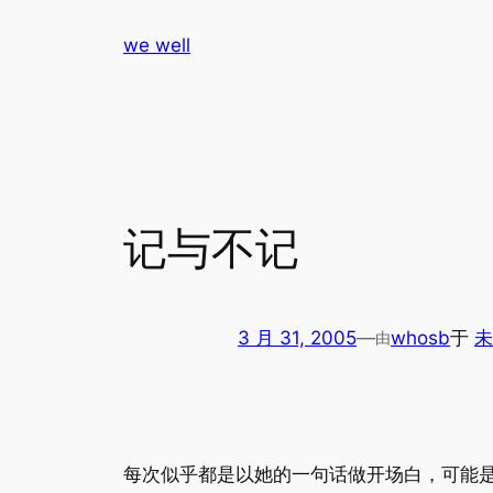
跳
we well
至
内
容
记与不记
3 月 31, 2005
—
whosb
于
未
由
每次似乎都是以她的一句话做开场白，可能