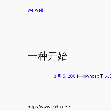
跳
we well
至
内
容
一种开始
8 月 5, 2004
—
whosb
于
未
由
http://www.csdn.net/