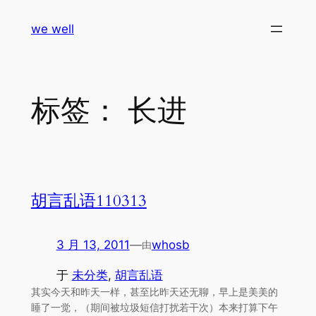
跳
we well
至
内
容
标签：
长进
胡言乱语110313
3 月 13, 2011
—
whosb
由
于
未分类
, 
胡言乱语
其实今天和昨天一样，甚至比昨天还无聊，早上是美美的
睡了一觉，（期间被垃圾短信打扰若干次）本来打算下午