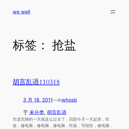
跳
we well
至
内
容
标签：
抢盐
胡言乱语110318
3 月 18, 2011
—
whosb
由
于
未分类
, 
胡言乱语
空虚无聊的一天就这么过去了，回想今天一天起床，吃
饭，修电脑，修电脑，修电脑，吃饭，写报告，修电脑，