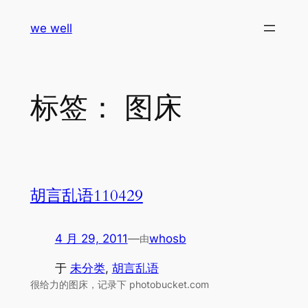
跳
we well
至
内
容
标签：
图床
胡言乱语110429
4 月 29, 2011
—
whosb
由
于
未分类
, 
胡言乱语
很给力的图床，记录下 photobucket.com