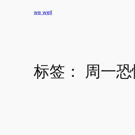
跳
we well
至
内
容
标签：
周一恐