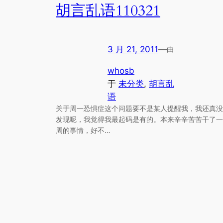
胡言乱语110321
3 月 21, 2011
—
由
whosb
于
未分类
, 
胡言乱
语
关于周一恐惧症这个问题要不是某人提醒我，我还真没
发现呢，我觉得我最起码是有的。本来辛辛苦苦干了一
周的事情，好不…