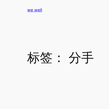
跳
we well
至
内
容
标签：
分手