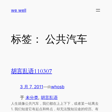
跳
we well
至
内
容
标签：
公共汽车
胡言乱语110307
3 月 7, 2011
—
whosb
由
于
未分类
, 
胡言乱语
人生就像公共汽车，我们都在上上下下，或者某一站离去
1. 我们知道它有起点和终点，却无法预知沿途的经历。有